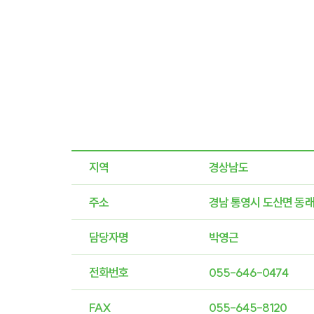
지역
경상남도
주소
경남 통영시 도산면 동래
담당자명
박영근
전화번호
055-646-0474
FAX
055-645-8120