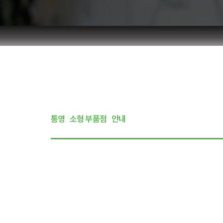
통영
소형 부품점
안내