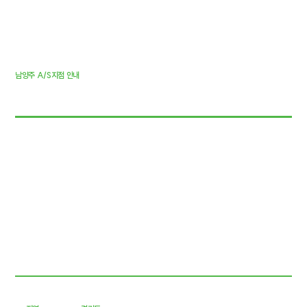
남양주
A/S지점
안내