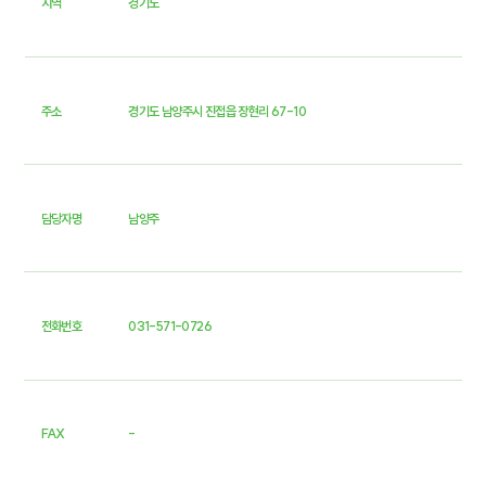
지역
경기도
주소
경기도 남양주시 진접읍 장현리 67-10
담당자명
남양주
전화번호
031-571-0726
FAX
-