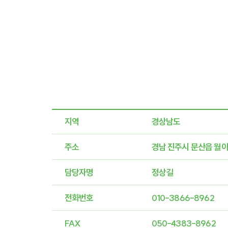
지역
경상남도
주소
경남 진주시 문산읍 월아산
담당자명
정상길
전화번호
010-3866-8962
FAX
050-4383-8962