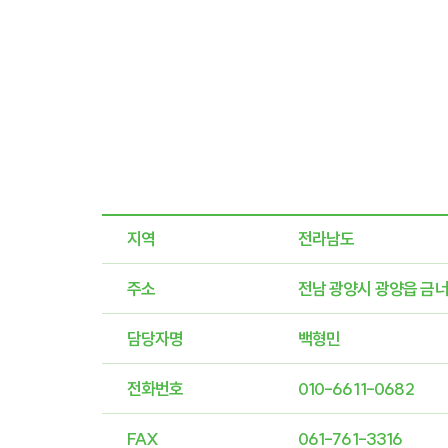
지역
전라남도
주소
전남 광양시 광양읍 금너길
담당자명
백형민
전화번호
010-6611-0682
FAX
061-761-3316