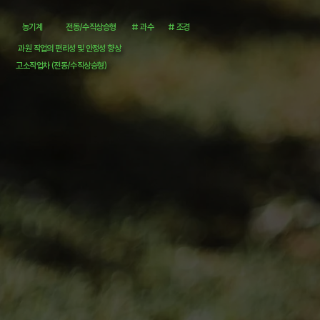
농기계
전동/수직상승형
# 과수
# 조경
과원 작업의 편리성 및 안정성 향상
고소작업차 (전동/수직상승형)