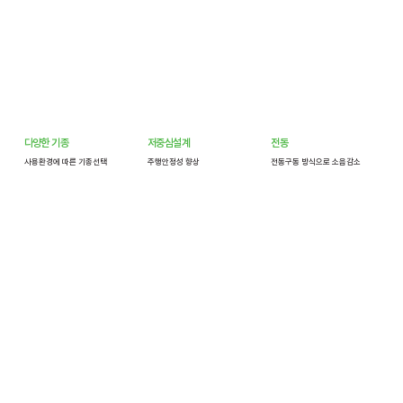
다양한 기종
저중심설계
전동
사용환경에 따른 기종선택
주행안정성 향상
전동구동 방식으로 소음감소