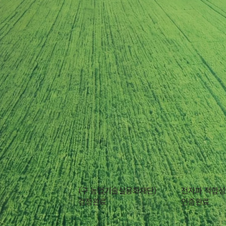
(구 농업기술실용화재단)
전자파 적합성
​검정완료
​인증완료