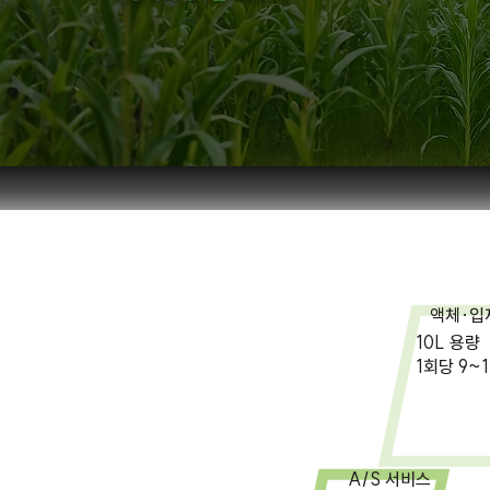
액체·입
10L 용량
​1회당 9~
A/S 서비스