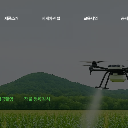
제품소개
지게차 렌탈
교육사업
공지
항공촬영
작물 생육 감시