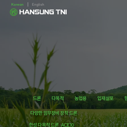
Korean
English
드론
다목적
농업용
입재살포
다양한 임무장비 장착 드론
한성 다목적 드론
ACE10