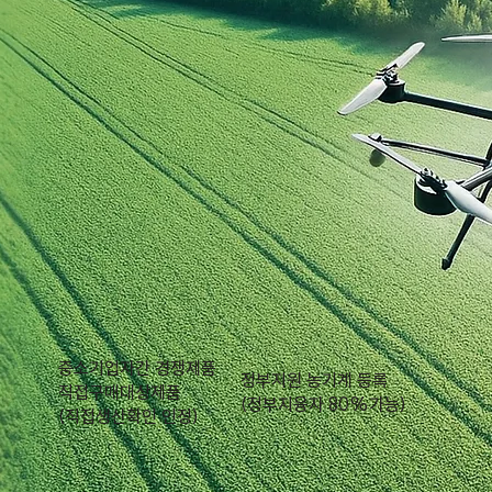
중소기업자간 경쟁제품
정부지원 농기계 등록
직접구매대상제품
​(정부지융자 80%가능)
​(직접생산확인 인정)