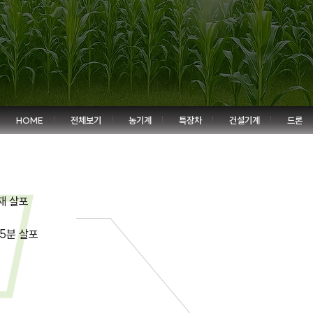
HOME
전체보기
농기계
특장차
건설기계
드론
재 살포
15분 살포