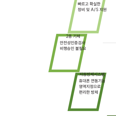
빠르고 확실한
정비 및 A/S 지원
2종 기체
안전성인증검사
​비행승인 불필요​​
자동방제시스템
휴대폰 연동기능
영역지정으로
​편리한 방제