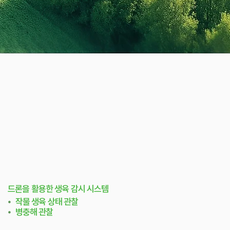
드론을 활용한 생육 감시 시스템
⦁
작물 생육 상태 관찰
⦁
병충해 관찰