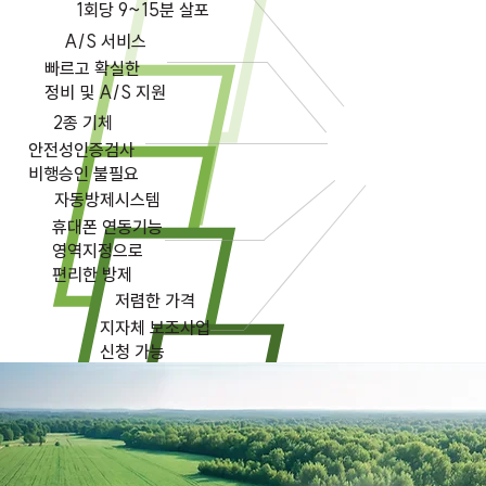
​1회당 9~15분 살포
A/S 서비스
빠르고 확실한
정비 및 A/S 지원
2종 기체
안전성인증검사
​비행승인 불필요​​
자동방제시스템
휴대폰 연동기능
영역지정으로
​편리한 방제
저렴한 가격
지자체 보조사업
​신청 가능