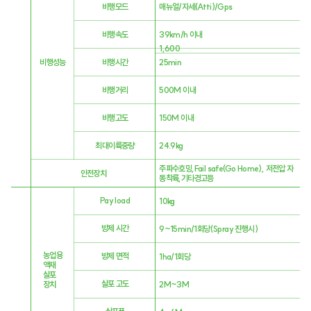
비행모드
매뉴얼/자세(Atti)/Gps
비행속도
39km/h 이내
1,600
비행성능
비행시간
25min
비행거리
500M 이내
비행고도
150M 이내
최대이륙중량
24.9kg
주파수호밍,Fail safe(Go Home), 저전압 자
안전장치
동착륙,기타경고등
Pay load
10kg
방제 시간
9~15min/1회당(Spray 진행시)
농업용
방제 면적
1ha/1회당
액재
살포
살포 고도
2M~3M
장치