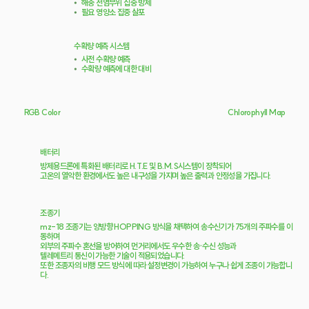
⦁
해충 전염부위 집중 방제
⦁
필요 영양소 집중 살포
수확량 예측 시스템
⦁
사전 수확량 예측
⦁
수확량 예측에 대한 대비
RGB Color
Chlorophyll Map
배터리
방제용드론에 특화된 배터리로 H.T.E 및 B.M.S시스템이 장착되어
고온의 열악한 환경에서도 높은 내구성을 가지며 높은 출력과 안정성을 가집니다.
조종기
mz-18 조종기는 양방향 HOPPING 방식을 채택하여 송수신기가 75개의 주파수를 이
동하며
외부의 주파수 혼선을 방어하여 먼거리에서도 우수한 송·수신 성능과
텔레메트리 통신이 가능한 기술이 적용되었습니다.
​또한 조종자의 비행 모드 방식에 따라 설정변경이 가능하여 누구나 쉽게 조종이 가능합니
다.