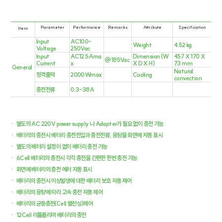
Parameter
Performance
Remarks
Attribute
Specification
Item
Input
AC100-
Weight
4.52 kg
Voltage
250Vac
Input
AC12.5Ama
Dimension (W
457 X 170 X
@185Vac
Current
x
X D X H)
73 mm
General
Natural
정격출력
2000Wmax
Cooling
convection
충전전류
0.3-38A
​·
별도의 AC 220V power supply 나 Adapter가 필요 없이 충전 가능
​·
배터리의 충전시 배터리 충전전압과 충전전류, 용량을 화면에 자동 표시
​·
별도의 배터리 설정이 없이 배터리 충전 가능
​·
6Cell 배터리의 충전시 각각 충전을 간편한 한번 충전 가능
​·
화면에 배터리의 충전 에러 자동 표시
​·
배터리의 충전시 이상발생에 대한 배터리 보호 자동 제어
​·
배터리의 용량에 따라 고속 충전 자동 제어
​·
배터리의 균등충전(Cell 밸런싱)제어
​·
12Cell 리튬폴리머 배터리의 충전