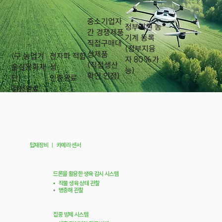
중소기업자
정부지원 농
간 경쟁제품
기계 등록
직접구매대
​(정부지융
상제품
(구 농업기
전자파 적합
자 80%가
​(직접생산
술실용화재
성
능)
확인 인정)
단)
​인증완료
​검정완료
탑재장비
ㅣ
카메라 센서
드론을 활용한 생육 감시 시스템
⦁
작물 생육 상태 관찰
⦁
병충해 관찰
집중 방제 시스템