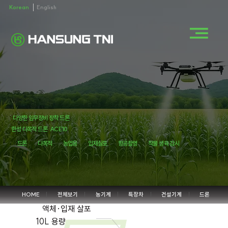
Korean
English
다양한 임무장비 장착 드론
한성 다목적 드론
ACE10
드론
다목적
농업용
입재살포
항공촬영
작물 생육 감시
HOME
전체보기
농기계
특장차
건설기계
드론
액체·입재 살포
10L 용량