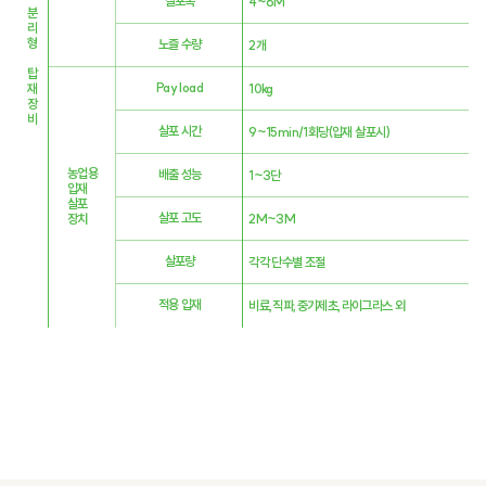
살포폭
4~6M
분
리
형
노즐 수량
2개
탑
Pay load
10kg
재
장
비
살포 시간
9~15min/1회당(입재 살포시)
농업용
배출 성능
1~3단
입재
살포
살포 고도
2M~3M
장치
살포량
각각 단수별 조절
적용 입재
비료,직파,중기제초,라이그라스 외