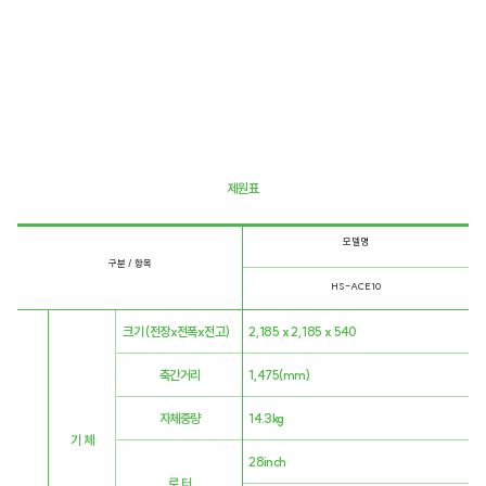
​제원표
모델명
구분 / 항목
HS-ACE10
크기 (전장x전폭x전고)
2,185 x 2,185 x 540
축간거리
1,475(mm)
자체중량
14.3kg
기 체
28inch
로 터