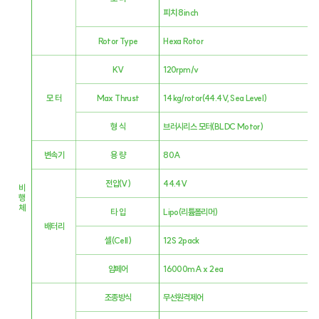
피치 8inch
Rotor Type
Hexa Rotor
KV
120rpm/v
모 터
Max Thrust
14 kg/rotor(44.4V,Sea Level)
​형 식
브러시리스 모터(BLDC Motor)
변속기
용 량
80A
전압(V)
44.4V
비
행
​체
타 입
Lipo(리튬폴리머)
배터리
셀(Cell)
12S 2pack
​암페어
16000mA x 2ea
조종방식
무선원격제어