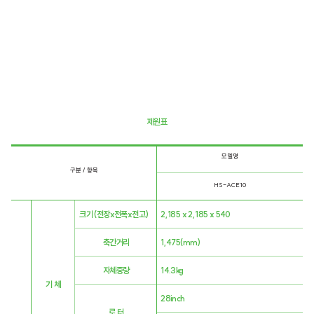
​제원표
모델명
구분 / 항목
HS-ACE10
크기 (전장x전폭x전고)
2,185 x 2,185 x 540
축간거리
1,475(mm)
자체중량
14.3kg
기 체
28inch
로 터