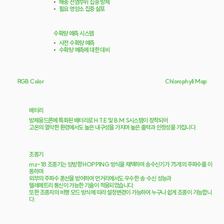
⦁
해충 전염부위 집중 방제
⦁
필요 영양소 집중 살포
수확량 예측 시스템
⦁
사전 수확량 예측
⦁
수확량 예측에 대한 대비
RGB Color
Chlorophyll Map
배터리
방제용드론에 특화된 배터리로 H.T.E 및 B.M.S시스템이 장착되어
고온의 열악한 환경에서도 높은 내구성을 가지며 높은 출력과 안정성을 가집니다.
조종기
mz-18 조종기는 양방향 HOPPING 방식을 채택하여 송수신기가 75개의 주파수를 이
동하며
외부의 주파수 혼선을 방어하여 먼거리에서도 우수한 송·수신 성능과
텔레메트리 통신이 가능한 기술이 적용되었습니다.
​또한 조종자의 비행 모드 방식에 따라 설정변경이 가능하여 누구나 쉽게 조종이 가능합니
다.