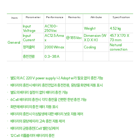
Parameter
Performance
Remarks
Attribute
Specification
Item
Input
AC100-
Weight
4.52 kg
Voltage
250Vac
Input
AC12.5Ama
Dimension (W
457 X 170 X
@185Vac
Current
x
X D X H)
73 mm
General
Natural
정격출력
2000Wmax
Cooling
convection
충전전류
0.3-38A
​·
별도의 AC 220V power supply 나 Adapter가 필요 없이 충전 가능
​·
배터리의 충전시 배터리 충전전압과 충전전류, 용량을 화면에 자동 표시
​·
별도의 배터리 설정이 없이 배터리 충전 가능
​·
6Cell 배터리의 충전시 각각 충전을 간편한 한번 충전 가능
​·
화면에 배터리의 충전 에러 자동 표시
​·
배터리의 충전시 이상발생에 대한 배터리 보호 자동 제어
​·
배터리의 용량에 따라 고속 충전 자동 제어
​·
배터리의 균등충전(Cell 밸런싱)제어
​·
12Cell 리튬폴리머 배터리의 충전