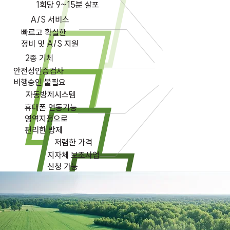
​1회당 9~15분 살포
A/S 서비스
빠르고 확실한
정비 및 A/S 지원
2종 기체
안전성인증검사
​비행승인 불필요​​
자동방제시스템
휴대폰 연동기능
영역지정으로
​편리한 방제
저렴한 가격
지자체 보조사업
​신청 가능