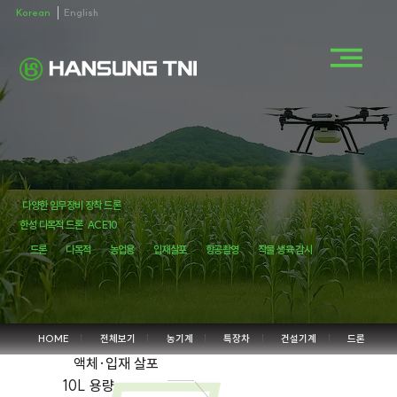
Korean
English
다양한 임무장비 장착 드론
한성 다목적 드론
ACE10
드론
다목적
농업용
입재살포
항공촬영
작물 생육 감시
HOME
전체보기
농기계
특장차
건설기계
드론
액체·입재 살포
10L 용량