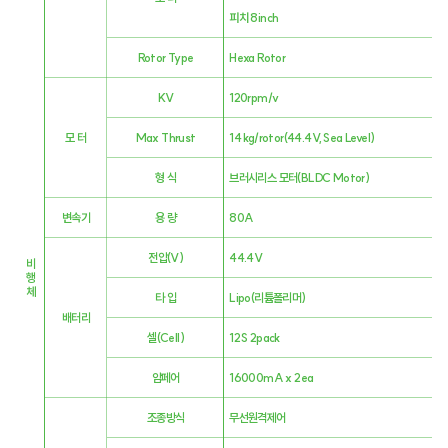
피치 8inch
Rotor Type
Hexa Rotor
KV
120rpm/v
모 터
Max Thrust
14 kg/rotor(44.4V,Sea Level)
​형 식
브러시리스 모터(BLDC Motor)
변속기
용 량
80A
전압(V)
44.4V
비
행
​체
타 입
Lipo(리튬폴리머)
배터리
셀(Cell)
12S 2pack
​암페어
16000mA x 2ea
조종방식
무선원격제어