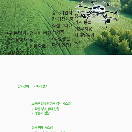
중소기업자
정부지원 농
간 경쟁제품
기계 등록
직접구매대
​(정부지융
상제품
(구 농업기
전자파 적합
자 80%가
​(직접생산
술실용화재
성
능)
확인 인정)
단)
​인증완료
​검정완료
탑재장비
ㅣ
카메라 센서
드론을 활용한 생육 감시 시스템
⦁
작물 생육 상태 관찰
⦁
병충해 관찰
집중 방제 시스템