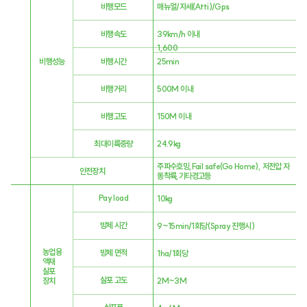
비행모드
매뉴얼/자세(Atti)/Gps
비행속도
39km/h 이내
1,600
비행성능
비행시간
25min
비행거리
500M 이내
비행고도
150M 이내
최대이륙중량
24.9kg
주파수호밍,Fail safe(Go Home), 저전압 자
안전장치
동착륙,기타경고등
Pay load
10kg
방제 시간
9~15min/1회당(Spray 진행시)
농업용
방제 면적
1ha/1회당
액재
살포
살포 고도
2M~3M
장치