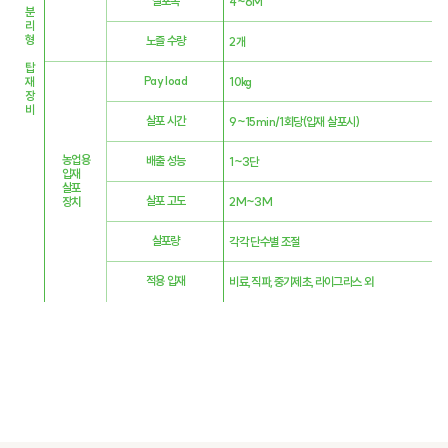
살포폭
4~6M
분
리
형
노즐 수량
2개
탑
Pay load
10kg
재
장
비
살포 시간
9~15min/1회당(입재 살포시)
농업용
배출 성능
1~3단
입재
살포
살포 고도
2M~3M
장치
살포량
각각 단수별 조절
적용 입재
비료,직파,중기제초,라이그라스 외