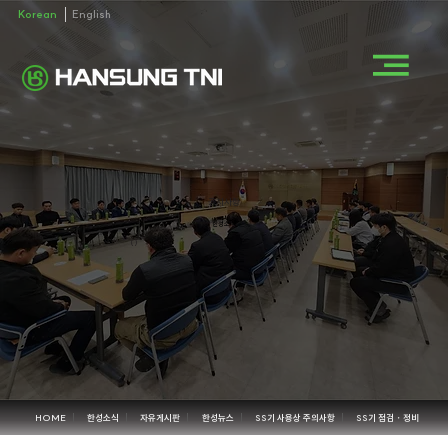
Korean
English
공지사항
한성소식
()
HOME
한성소식
자유게시판
한성뉴스
SS기 사용상 주의사항
SS기 점검・정비