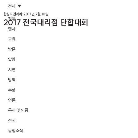
전체
한성티앤아이
2017년 7월 10일
전체
2017 전국대리점 단합대회
행사
교육
방문
알림
시연
방역
수상
언론
특허 및 인증
전시
농업소식