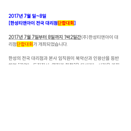
2017년 7월 일~8일
[한성티앤아이 전국 대리점
단합대회
]
2017년 7월 7일부터 8일까지 1박2일간
(주)한성티앤아이 대
리점
단합대회
가 개최되었습니다.
한성의 전국 대리점과 본사 임직원이 북악산과 인왕산을 등반
하며 "끝없는 도전정신, 열정과 화합"을 되새기는 시간을 가진
반면,
롯데호텔 서울에서는 2017년도 상반기를 돌아보며 고객의 감
사함을 되새기며 즐겁고 유익한 시간이 되었음을 확신합니다.
(주)한성티앤아이 대리점 및 본사가 이번 단합대회를 통하
여 화합하여 한걸음 더 전진할 수 있는 계기가 되었습니다.
한성티앤아이 화이팅!