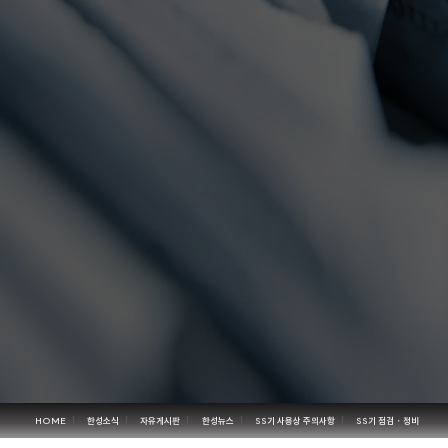
HOME
한성소식
자유게시판
한성뉴스
SS기 사용상 주의사항
SS기 점검・정비