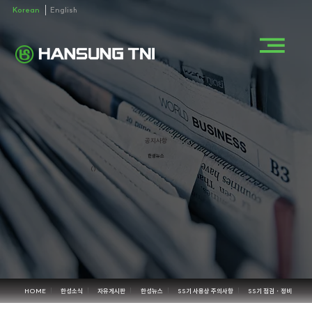
Korean
English
공지사항
한성뉴스
()
HOME
한성소식
자유게시판
한성뉴스
SS기 사용상 주의사항
SS기 점검・정비