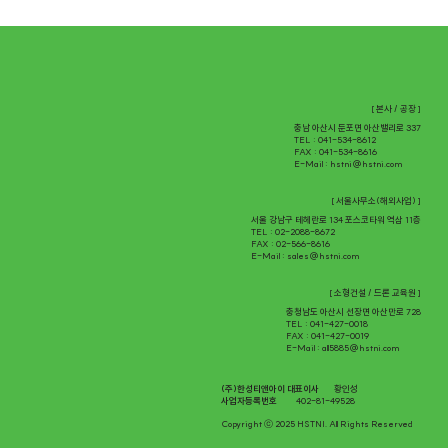
[ 본사 / 공장 ]
충남 아산시 둔포면 아산밸리로 337
TEL : 041-534-8612
FAX : 041-534-8616
E-Mail :
hstni@hstni.com
[ 서울사무소(해외사업) ]
서울 강남구 테헤란로 134 포스코타워 역삼 11층
TEL : 02-2088-8672
FAX : 02-566-8616
E-Mail :
sales@hstni.com
[ 소형건설 / 드론 교육원 ]
충청남도 아산시 선장면 아산만로 728
TEL : 041-427-0018
FAX : 041-427-0019
E-Mail :
all5885@hstni.com
(주)한성티앤아이 대표이사
황인성
사업자등록번호
402-81-49528
Copyright ⓒ 2025 HSTNI. All Rights Reserved