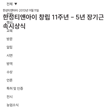
전체
한성티앤아이
2013년 9월 11일
전체
한성티앤아이 창립 11주년 - 5년 장기근
행사
속시상식
교육
방문
알림
시연
방역
수상
언론
특허 및 인증
전시
농업소식