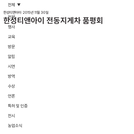
전체
한성티앤아이
2015년 11월 30일
전체
한성티앤아이 전동지게차 품평회
행사
교육
방문
알림
시연
방역
수상
언론
특허 및 인증
전시
농업소식