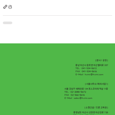
[ 본사 / 공장 ]
충남 아산시 둔포면 아산밸리로 337
TEL : 041-534-8612
FAX : 041-534-8616
E-Mail :
hstni@hstni.com
[ 서울사무소(해외사업) ]
서울 강남구 테헤란로 134 포스코타워 역삼 11층
TEL : 02-2088-8672
FAX : 02-566-8616
E-Mail :
sales@hstni.com
[ 소형건설 / 드론 교육원 ]
충청남도 아산시 선장면 아산만로 728