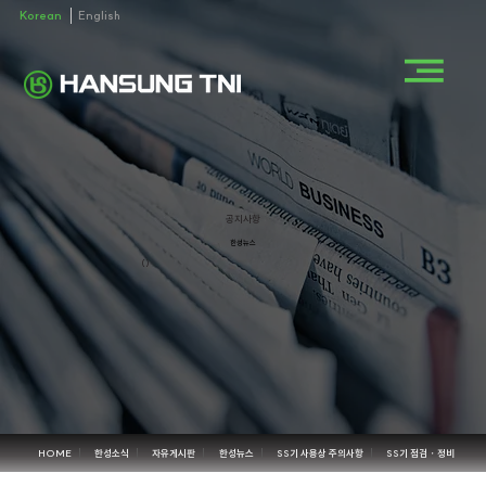
Korean
English
공지사항
한성뉴스
()
HOME
한성소식
자유게시판
한성뉴스
SS기 사용상 주의사항
SS기 점검・정비