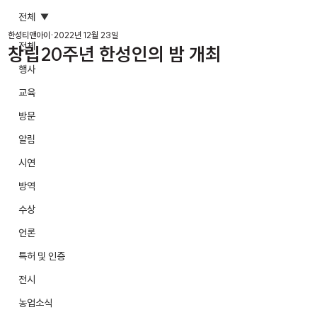
전체
한성티앤아이
2022년 12월 23일
전체
창립20주년 한성인의 밤 개최
행사
교육
방문
알림
시연
방역
수상
언론
특허 및 인증
전시
농업소식