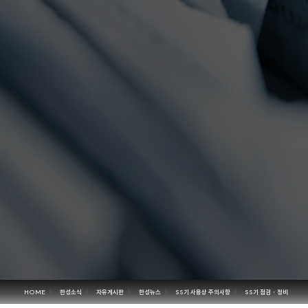
HOME
한성소식
자유게시판
한성뉴스
SS기 사용상 주의사항
SS기 점검・정비