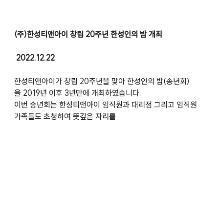
(주)한성티앤아이 창립 20주년 한성인의 밤 개최   
 2022.12.22
한성티앤아이가 창립 20주년을 맞아 한성인의 밤(송년회)
을 2019년 이후 3년만에 개최하였습니다.
이번 송년회는 한성티앤아이 임직원과 대리점 그리고 임직원 
가족들도 초청하여 뜻깊은 자리를 
준비하였습니다. 
박상민, 안치환, 박구윤, 황우림, 윙크의 열정이 넘치는 초대가
수 무대와
스타일러 등 36개의 푸짐한 행운권 선물로 즐거운 송년의 밤
을 보낼수 있었습니다. 
3년만에 부활한 한성티앤아이의 뜨거운 송년회 현장을 사진으