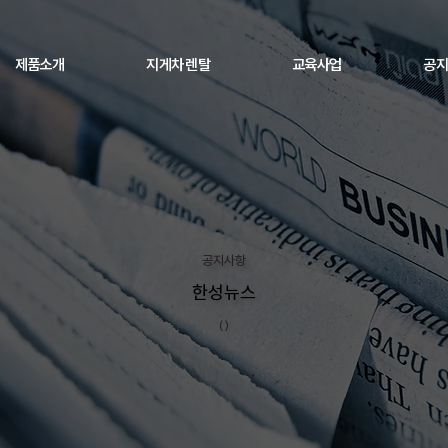
제품소개
지게차 렌탈
교육사업
공지
공지사항
한성뉴스
()