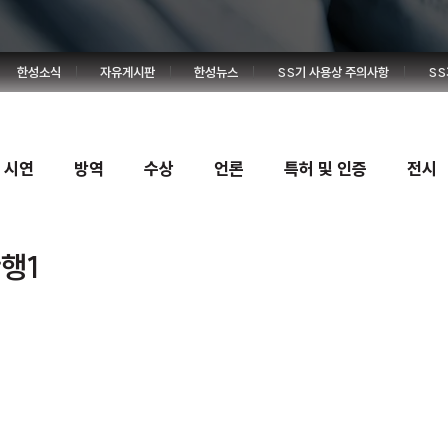
한성소식
자유게시판
한성뉴스
SS기 사용상 주의사항
SS
시연
방역
수상
언론
특허 및 인증
전시
행1