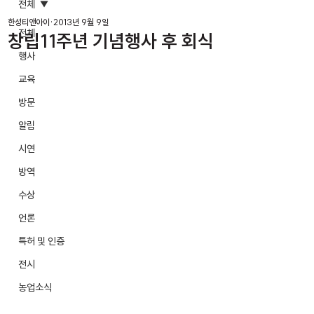
전체
한성티앤아이
2013년 9월 9일
전체
창립11주년 기념행사 후 회식
행사
교육
방문
알림
시연
방역
수상
언론
특허 및 인증
전시
농업소식