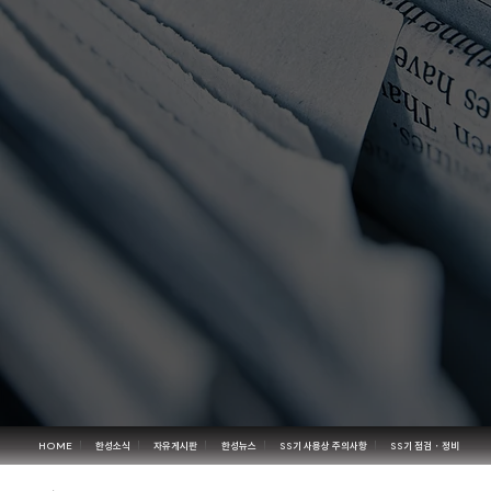
HOME
한성소식
자유게시판
한성뉴스
SS기 사용상 주의사항
SS기 점검・정비