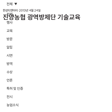
전체
한성티앤아이
2013년 4월 24일
전체
진양농협 광역방제단 기술교육
행사
교육
방문
알림
시연
방역
수상
언론
특허 및 인증
전시
농업소식