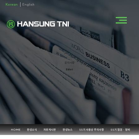
Korean
English
공지사항
한성뉴스
()
HOME
한성소식
자유게시판
한성뉴스
SS기 사용상 주의사항
SS기 점검・정비