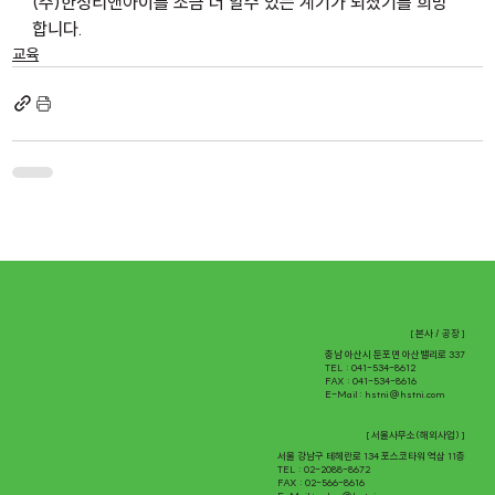
(주)한성티앤아이를 조금 더 알수 있는 계기가 되셨기를 희망
합니다.
교육
[ 본사 / 공장 ]
충남 아산시 둔포면 아산밸리로 337
TEL : 041-534-8612
FAX : 041-534-8616
E-Mail :
hstni@hstni.com
[ 서울사무소(해외사업) ]
서울 강남구 테헤란로 134 포스코타워 역삼 11층
TEL : 02-2088-8672
FAX : 02-566-8616