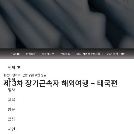
HOME
한성소식
자유게시판
한성뉴스
SS기 사용상 주의사항
SS기 점검・정비
전체
한성티앤아이
2019년 9월 3일
전체
제 3차 장기근속자 해외여행 - 태국편
행사
교육
방문
알림
시연