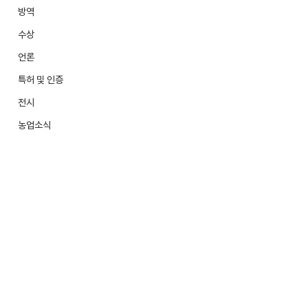
방역
수상
언론
특허 및 인증
전시
농업소식